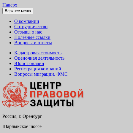
Наверх
Верхнее меню
О компании
Сотрудничество
Отзывы о нас
Полезные ссылки
Вопросы и ответы
Кадастровая стоимость
Оценочная деятельность
Юрист онлайн
Регистрация компаний
Вопросы миграции, ФМС
Россия, г. Оренбург
Юридическая консультация, помощь,
Центр правовой защиты,
услуги, опытные юристы. 15+ лет на
Шарлыкское шоссе
юристы Оренбурга