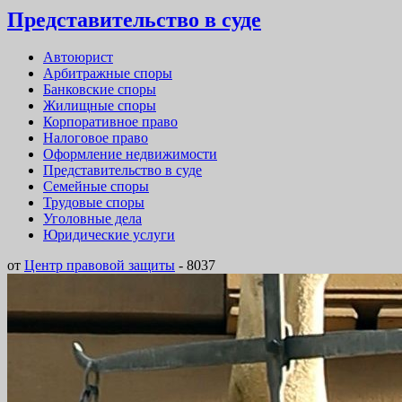
Представительство в суде
Автоюрист
Арбитражные споры
Банковские споры
Жилищные споры
Корпоративное право
Налоговое право
Оформление недвижимости
Представительство в суде
Семейные споры
Трудовые споры
Уголовные дела
Юридические услуги
от
Центр правовой защиты
-
8037