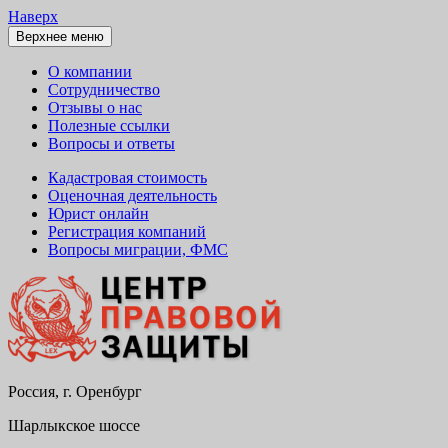
Наверх
Верхнее меню
О компании
Сотрудничество
Отзывы о нас
Полезные ссылки
Вопросы и ответы
Кадастровая стоимость
Оценочная деятельность
Юрист онлайн
Регистрация компаний
Вопросы миграции, ФМС
Россия, г. Оренбург
Юридическая консультация, помощь,
Центр правовой защиты,
услуги, опытные юристы. 15+ лет на
Шарлыкское шоссе
юристы Оренбурга