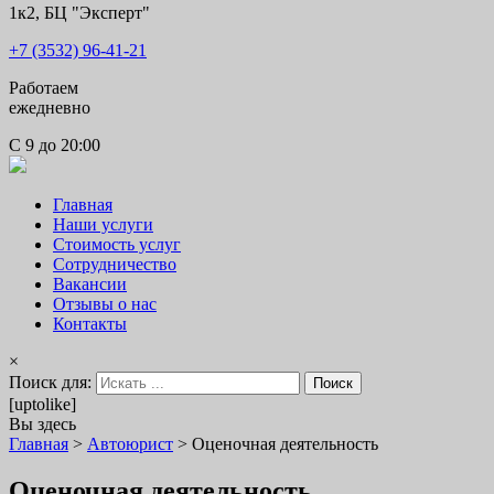
рынке Юридических услуг!
1к2, БЦ "Эксперт"
+7 (3532) 96-41-21
Работаем
ежедневно
С 9 до 20:00
Главная
Наши услуги
Стоимость услуг
Сотрудничество
Вакансии
Отзывы о нас
Контакты
×
Поиск для:
[uptolike]
Вы здесь
Главная
>
Автоюрист
>
Оценочная деятельность
Оценочная деятельность