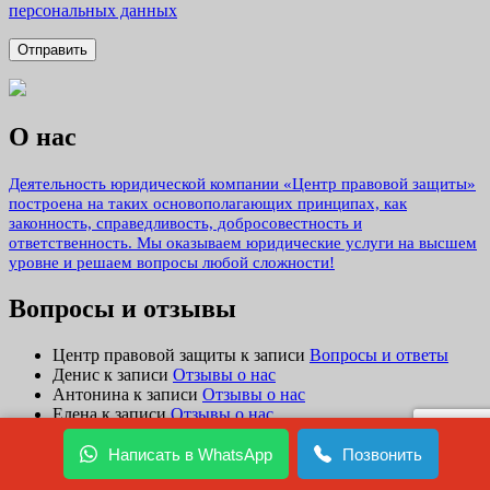
персональных данных
О нас
Деятельность юридической компании «Центр правовой защиты»
построена на таких основополагающих принципах, как
законность, справедливость, добросовестность и
ответственность. Мы оказываем юридические услуги на высшем
уровне и решаем вопросы любой сложности!
Вопросы и отзывы
Центр правовой защиты
к записи
Вопросы и ответы
Денис
к записи
Отзывы о нас
Антонина
к записи
Отзывы о нас
Елена
к записи
Отзывы о нас
Лика
к записи
Отзывы о нас
Написать в WhatsApp
Позвонить
ЗАДАТЬ ВОПРОС